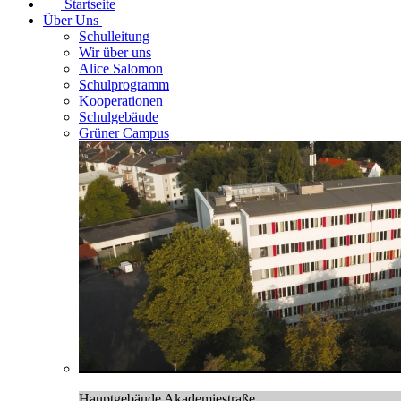
Startseite
Über Uns
Schulleitung
Wir über uns
Alice Salomon
Schulprogramm
Kooperationen
Schulgebäude
Grüner Campus
Hauptgebäude Akademiestraße