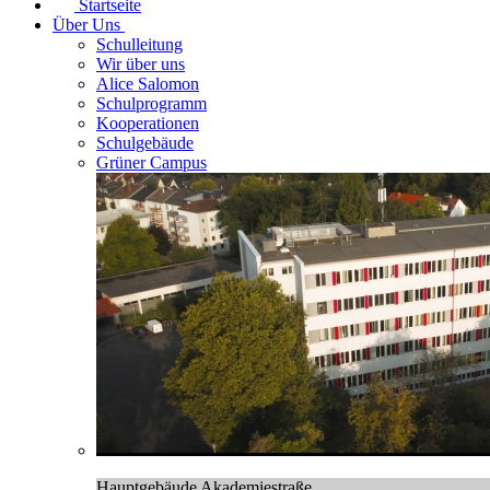
Startseite
Über Uns
Schulleitung
Wir über uns
Alice Salomon
Schulprogramm
Kooperationen
Schulgebäude
Grüner Campus
Hauptgebäude Akademiestraße