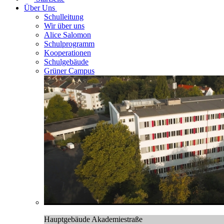
Über Uns
Schulleitung
Wir über uns
Alice Salomon
Schulprogramm
Kooperationen
Schulgebäude
Grüner Campus
Hauptgebäude Akademiestraße