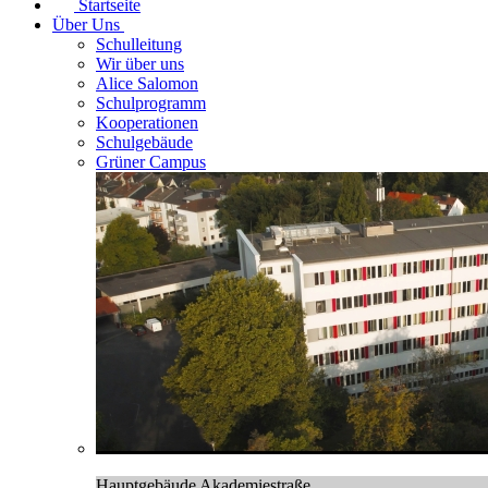
Startseite
Über Uns
Schulleitung
Wir über uns
Alice Salomon
Schulprogramm
Kooperationen
Schulgebäude
Grüner Campus
Hauptgebäude Akademiestraße