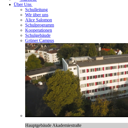
Über Uns
Schulleitung
Wir über uns
Alice Salomon
Schulprogramm
Kooperationen
Schulgebäude
Grüner Campus
Hauptgebäude Akademiestraße