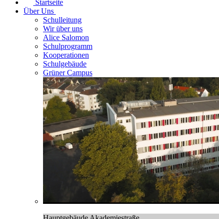
Startseite
Über Uns
Schulleitung
Wir über uns
Alice Salomon
Schulprogramm
Kooperationen
Schulgebäude
Grüner Campus
Hauptgebäude Akademiestraße