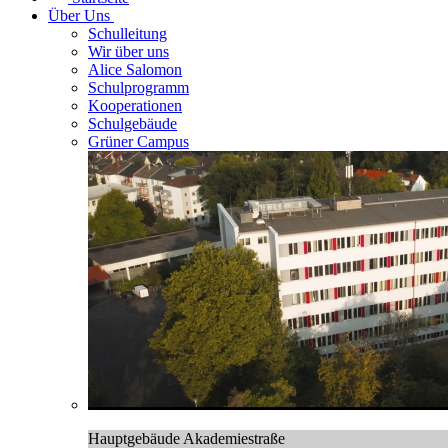
Über Uns
Schulleitung
Wir über uns
Alice Salomon
Schulprogramm
Kooperationen
Schulgebäude
Grüner Campus
Hauptgebäude Akademiestraße