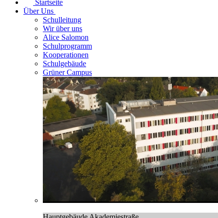
Startseite
Über Uns
Schulleitung
Wir über uns
Alice Salomon
Schulprogramm
Kooperationen
Schulgebäude
Grüner Campus
Hauptgebäude Akademiestraße