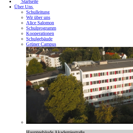
Startseite
Über Uns
Schulleitung
Wir über uns
Alice Salomon
Schulprogramm
Kooperationen
Schulgebäude
Grüner Campus
Hauptgebäude Akademiestraße