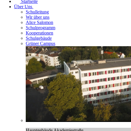
Startseite
Über Uns
Schulleitung
Wir über uns
Alice Salomon
Schulprogramm
Kooperationen
Schulgebäude
Grüner Campus
Hauptgebäude Akademiestraße