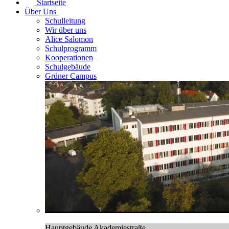
Startseite
Über Uns
Schulleitung
Wir über uns
Alice Salomon
Schulprogramm
Kooperationen
Schulgebäude
Grüner Campus
Hauptgebäude Akademiestraße