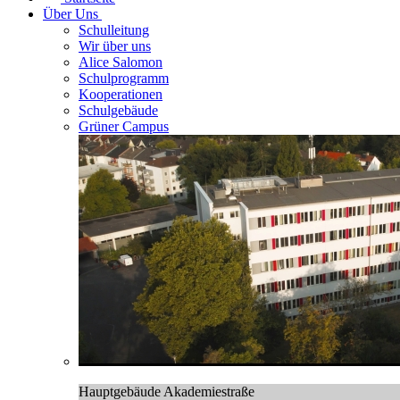
Über Uns
Schulleitung
Wir über uns
Alice Salomon
Schulprogramm
Kooperationen
Schulgebäude
Grüner Campus
Hauptgebäude Akademiestraße