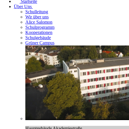
Startseite
Über Uns
Schulleitung
Wir über uns
Alice Salomon
Schulprogramm
Kooperationen
Schulgebäude
Grüner Campus
Hauptgebäude Akademiestraße