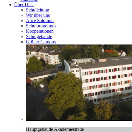
Über Uns
Schulleitung
Wir über uns
Alice Salomon
Schulprogramm
Kooperationen
Schulgebäude
Grüner Campus
Hauptgebäude Akademiestraße