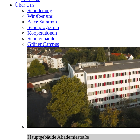
Über Uns
Schulleitung
Wir über uns
Alice Salomon
Schulprogramm
Kooperationen
Schulgebäude
Grüner Campus
Hauptgebäude Akademiestraße