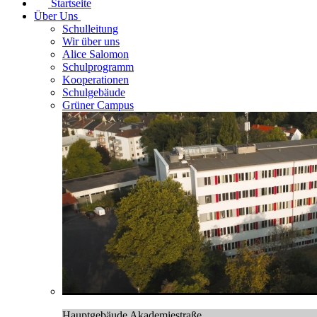
Startseite
Über Uns
Schulleitung
Wir über uns
Alice Salomon
Schulprogramm
Kooperationen
Schulgebäude
Grüner Campus
Hauptgebäude Akademiestraße