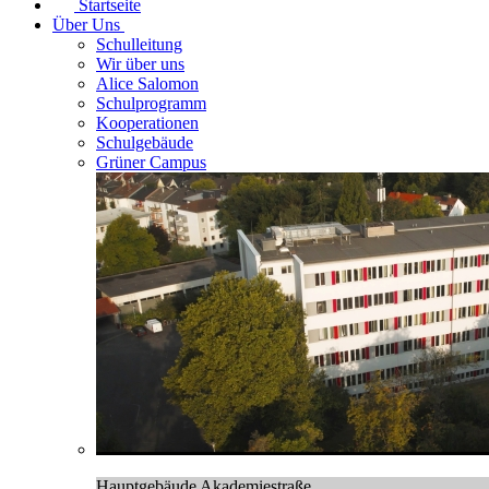
Startseite
Über Uns
Schulleitung
Wir über uns
Alice Salomon
Schulprogramm
Kooperationen
Schulgebäude
Grüner Campus
Hauptgebäude Akademiestraße