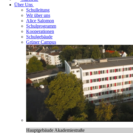
Über Uns
Schulleitung
Wir über uns
Alice Salomon
Schulprogramm
Kooperationen
Schulgebäude
Grüner Campus
Hauptgebäude Akademiestraße