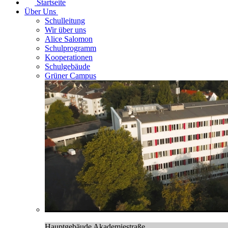
Startseite
Über Uns
Schulleitung
Wir über uns
Alice Salomon
Schulprogramm
Kooperationen
Schulgebäude
Grüner Campus
Hauptgebäude Akademiestraße