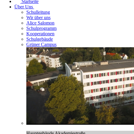
Startseite
Über Uns
Schulleitung
Wir über uns
Alice Salomon
Schulprogramm
Kooperationen
Schulgebäude
Grüner Campus
Hauptgebäude Akademiestraße