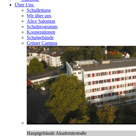
Über Uns
Schulleitung
Wir über uns
Alice Salomon
Schulprogramm
Kooperationen
Schulgebäude
Grüner Campus
Hauptgebäude Akademiestraße