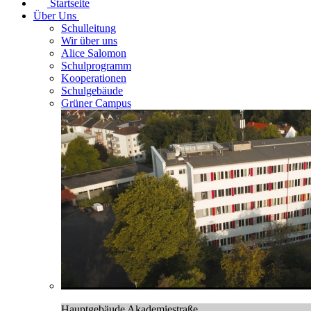
Startseite
Über Uns
Schulleitung
Wir über uns
Alice Salomon
Schulprogramm
Kooperationen
Schulgebäude
Grüner Campus
Hauptgebäude Akademiestraße