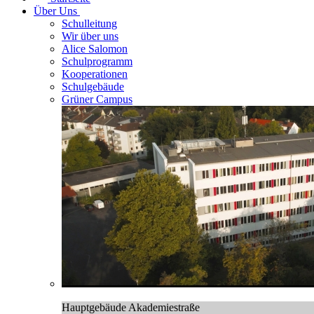
Über Uns
Schulleitung
Wir über uns
Alice Salomon
Schulprogramm
Kooperationen
Schulgebäude
Grüner Campus
Hauptgebäude Akademiestraße