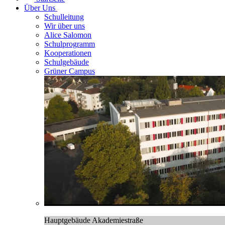
Über Uns
Schulleitung
Wir über uns
Alice Salomon
Schulprogramm
Kooperationen
Schulgebäude
Grüner Campus
Hauptgebäude Akademiestraße