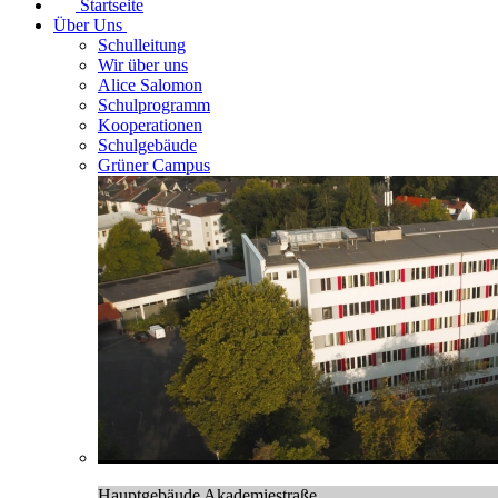
Startseite
Über Uns
Schulleitung
Wir über uns
Alice Salomon
Schulprogramm
Kooperationen
Schulgebäude
Grüner Campus
Hauptgebäude Akademiestraße