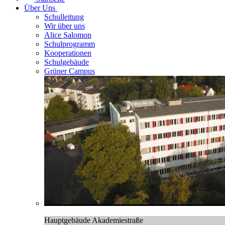
Über Uns
Schulleitung
Wir über uns
Alice Salomon
Schulprogramm
Kooperationen
Schulgebäude
Grüner Campus
Hauptgebäude Akademiestraße