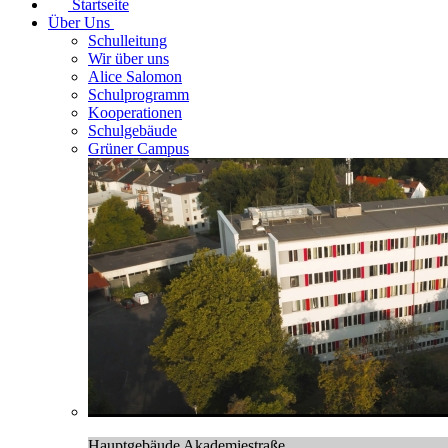
Startseite
Über Uns
Schulleitung
Wir über uns
Alice Salomon
Schulprogramm
Kooperationen
Schulgebäude
Grüner Campus
Hauptgebäude Akademiestraße