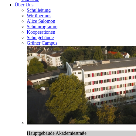
Über Uns
Schulleitung
Wir über uns
Alice Salomon
Schulprogramm
Kooperationen
Schulgebäude
Grüner Campus
Hauptgebäude Akademiestraße