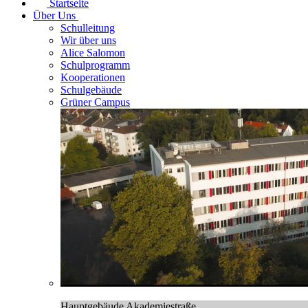
Startseite
Über Uns
Schulleitung
Wir über uns
Alice Salomon
Schulprogramm
Kooperationen
Schulgebäude
Grüner Campus
Hauptgebäude Akademiestraße