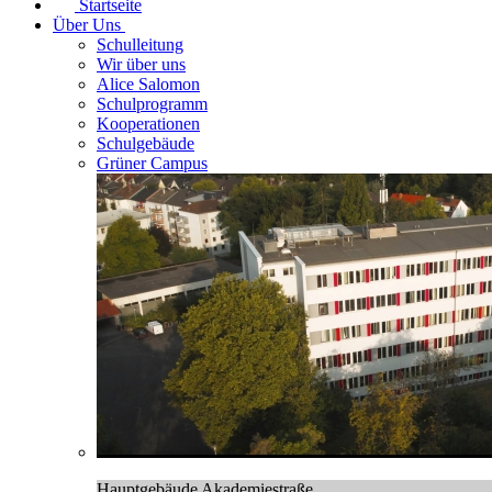
Startseite
Über Uns
Schulleitung
Wir über uns
Alice Salomon
Schulprogramm
Kooperationen
Schulgebäude
Grüner Campus
Hauptgebäude Akademiestraße